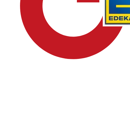
DACHSER Intelligent Logistics
EDEKA Kreuzberg
BVMW Mittelrhein