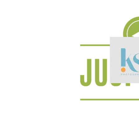
Globus Koblenz-Bubenheim
Karina Schuh Phot
JUST TASTE