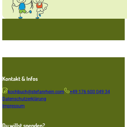
Für eine bessere Welt! Gesundheit und Woh
für dich, leuchtende Kinderaugen für uns all
Kontakt & Infos
kochbuch@stefanrhein.com
+49 176 600 049 34
Datenschutzerklärung
Impressum
Du willst spenden?