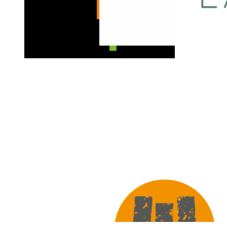
KÖRPERFORMEN Koblenz
JUST TASTE
LavaVitae | Christi