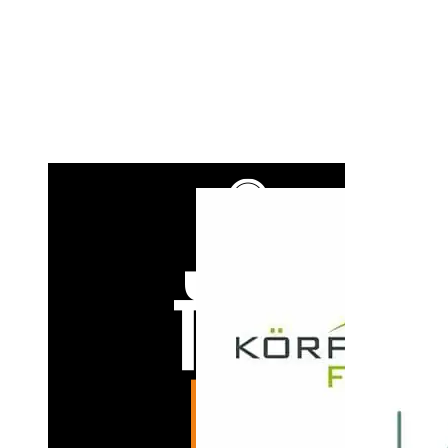
IKK Südwest Koblenz – Christoph Gallenstein
Jay Coaching
JUMP Fitness + We