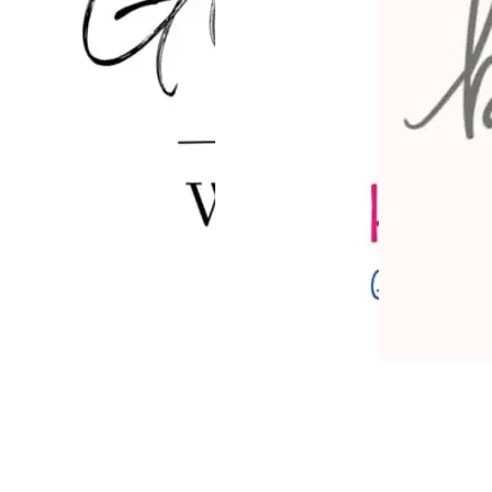
Glücklich WILL ICH by Alexandra Stadtmüller
Herzkissen – gemeinsam gegen Krebs g
HÖCHSTPERSÖNLICH