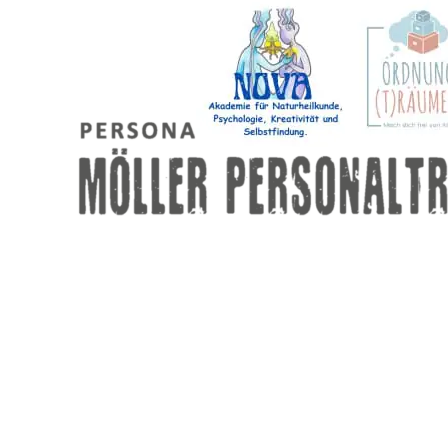
NOVA | Akademie für Naturheilkunde, Psyc
Ordnungsträumerei | 
MÖLLER Personaltraining