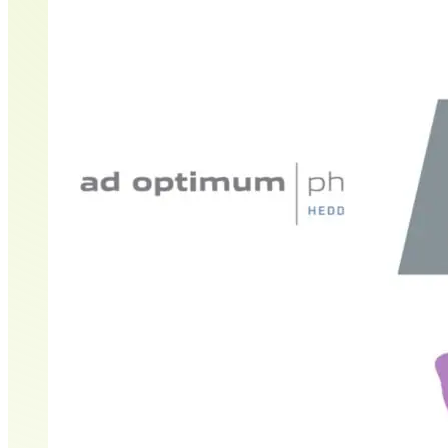
Andrea Artuso-Marzilius