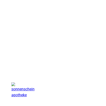
Rebecca Markert Pflegekraft, ILP & VAK Coach
Susanne Sonnengruß
Vivus Natura
Sonnenschein-Apotheke