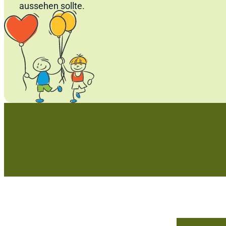
aussehen sollte.
Für eine bessere Welt! Gesundhe
Wohlbefinden für dich, leuchte