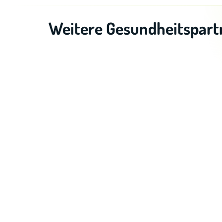
Weitere Gesundheitspart
ad optimum | Physio
Andrea Artuso-Marzilius
Britta König
Herzkissen – gemeinsam gegen Krebs gUG
HÖCHSTPERSÖNLICH by jules
IKK Südwest Ko
LavaVitae | Christina Schumacher
MÖLLER Personaltraining
NOVA | Akademie