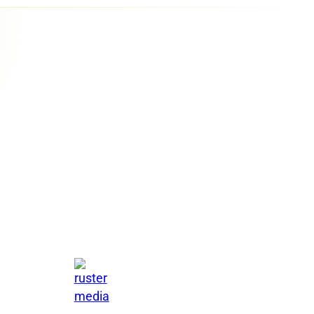
SEN
Glücklich WILL ICH by Alexandra Stadtmüller
H
E
KÖRPERFORMEN Koblenz
tfindung
LP & VAK Coach
a Malmedie & Partnerinnen