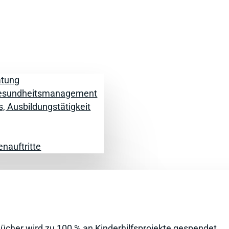
atung
Gesundheits­management
s, Ausbildungstätigkeit
enauftritte
 Bücher wird zu 100 % an Kinderhilfsprojekte gespendet.