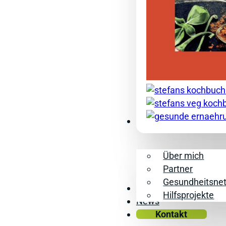
Mehr Infos
Über mich
Partner
Gesundheitsne
Events
Hilfsprojekte
News
Kontakt