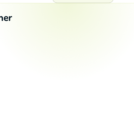
ner
CASTOR’s Mietkoch
Daniela Schwarz
Effektiv ES
blenz – Christoph Gallenstein
Jay Coaching
JUMP Fitness + Wellness Gmb
JUST TAST
 für Naturheilkunde, Psychologie, Kreativität und Selbs
Ordnungsträumerei | Laura Pitters
Rebecca Markert Pflegekraft, I
RINGANA Le