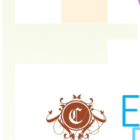
ad optimum | Physio
Andrea Artuso-Marzilius
Britta König