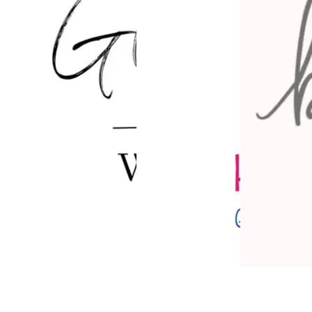
Glücklich WILL ICH by Alexandra Stadtmüller
Herzkissen – gemeinsam gegen Krebs g
HÖCHSTPERSÖNLICH