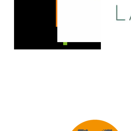
KÖRPERFORMEN Koblenz
JUST TASTE
LavaVitae | Christi