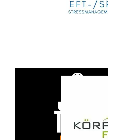
IKK Südwest Koblenz – Christoph Gallenstein
Jay Coaching
JUMP Fitness + We