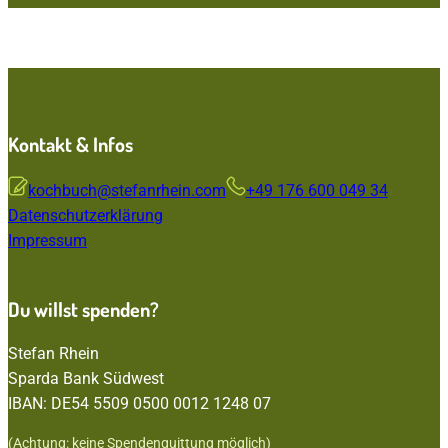
Für eine bessere Welt! Gesundheit und Woh
für dich, leuchtende Kinderaugen für uns all
Kontakt & Infos
kochbuch@stefanrhein.com
+49 176 600 049 34
Datenschutzerklärung
Impressum
Du willst spenden?
Stefan Rhein
Sparda Bank Südwest
IBAN: DE54 5509 0500 0012 1248 07
(Achtung: keine Spendenquittung möglich)