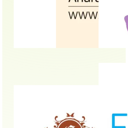
ad optimum | Physio
Andrea Artuso-Marzilius
Britta König